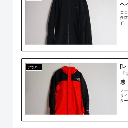
ヘ
コ
多
す
[
アウター
「
感
ノ
サイ
タ