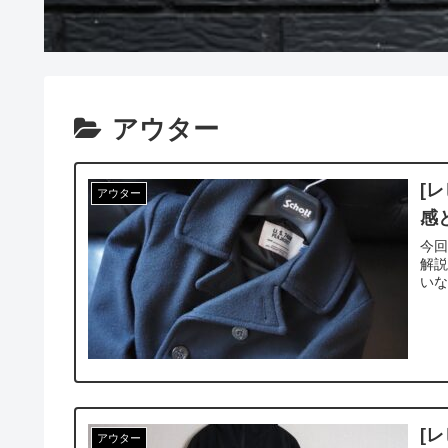
アウター
[
アウター
感
今
解
い
[
アウター