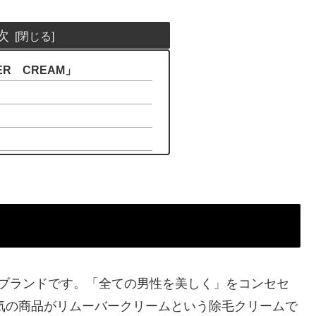
次
ER CREAM」
！
」
のブランドです。「全ての男性を美しく」をコンセセ
人気の商品がリムーバークリームという除毛クリームで