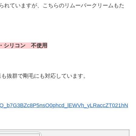
作られていますが、こちらのリムーバークリームもた
・シリコン 不使用
果も抜群で剛毛にも対応しています。
BQ_b7G3BZc8P5nsO0phcd_lEWVh_yLRaccZT021hN