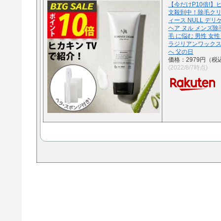
【今だけP10倍!
文殺到中！除毛クリー
ィース NULL デ
ヘア ヌル メンズ除
毛 に悩む 男性 女性
ラジリアンワックス
へ 父の日
価格：2979円（税
(2022/8/7時点)