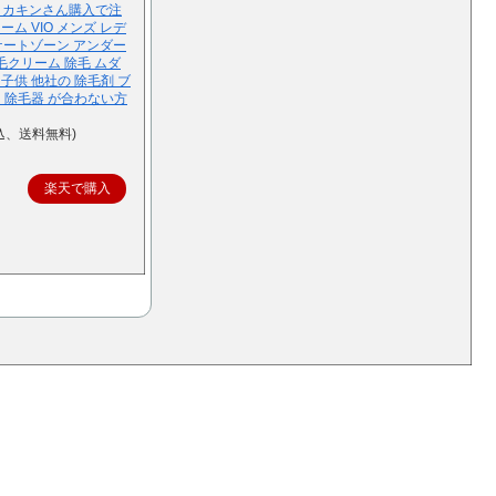
】ヒカキンさん購入で注
ム VIO メンズ レデ
リケートゾーン アンダー
毛クリーム 除毛 ムダ
 子供 他社の 除毛剤 ブ
 除毛器 が合わない方
込、送料無料)
楽天で購入