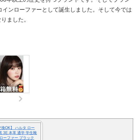
のコインローファーとして誕生しました。そして今では
なりました。
交換OK】 ハルタ ロー
黒 3E 本革 通学 学生靴
ンローファー ブラック