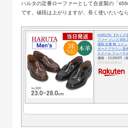
ハルタの定番ローファーとして合皮製の「655
です。値段は上がりますが、長く使いたいなら
HARUTA 【サイズ
ファー メンズ 906 
通勤 定番 靴 コイ
ダークブラウン 茶色 ク
スクール フォーマ
価格：10,890円（
(2023/4/30時点)