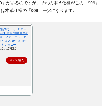
0」があるのですが、それの本革仕様がこの「906」
ば本革仕様の「906」一択になります。
交換OK】 ハルタ ロー
黒 3E 本革 通学 学生靴
ンローファー ブラック
ロ 23.0〜28.0cm
ル セレモニー
税込、送料別)
楽天で購入