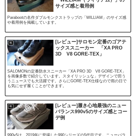
サイズ感と着用例
Parabootの名作ダブルモンクストラップの「WILLIAM」のサイズ感
や着用例を掲載しています。
[レビュー]サロモン定番のゴアテ
靴
ックススニーカー 「XA PRO
3D V8 GORE-TEX」
SALOMONの定番防水スニーカー「XA PRO 3D V8 GORE-TEX」
を画像多数で紹介しています。スタイリッシュな」デザインで田う
うニュースでも大活躍です。さらにGORE-TEX仕様なので雨の日で
も気にせず履くことができます。
[レビュー]履き心地最強のニュー
靴
バランス990v5のサイズ感とコー
デ例
990v5は、2019年に登場した990シリーズの5代目です。ニューバラ