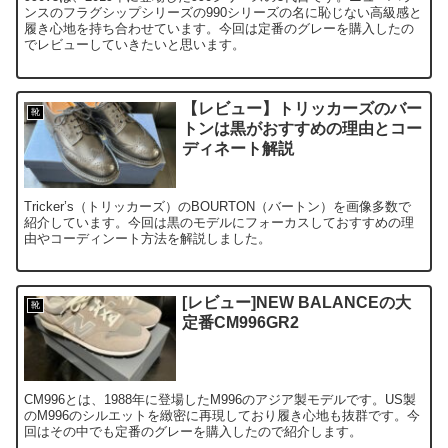
ンスのフラグシップシリーズの990シリーズの名に恥じない高級感と
履き心地を持ち合わせています。今回は定番のグレーを購入したの
でレビューしていきたいと思います。
【レビュー】トリッカーズのバー
靴
トンは黒がおすすめの理由とコー
ディネート解説
Tricker’s（トリッカーズ）のBOURTON（バートン）を画像多数で
紹介しています。今回は黒のモデルにフォーカスしておすすめの理
由やコーディンート方法を解説しました。
[レビュー]NEW BALANCEの大
靴
定番CM996GR2
CM996とは、1988年に登場したM996のアジア製モデルです。US製
のM996のシルエットを緻密に再現しており履き心地も抜群です。今
回はその中でも定番のグレーを購入したので紹介します。