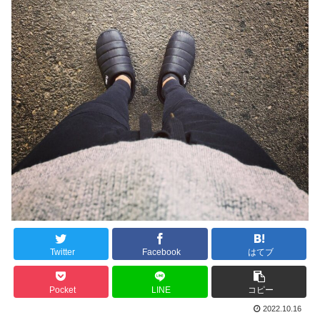
Twitter
Facebook
はてブ
Pocket
LINE
コピー
2022.10.16