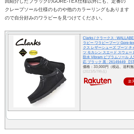
回紹介したブラックのGORE-TEX仕様以外にも、定番の
クレープソール仕様のものや他のカラーリングもあります
ので自分好みのワラビーを見つけてください。
Clarks / クラークス : WALLABE
ラビー ワラビーブーツ Gore-te
クス レザーシューズ ブーツ 
ツ モカシン スエード スウェード
防水 Vibram ビブラムソール 
応 ブラック 黒 : 26149449 【S
価格：33,000円（税込、送料無
(2023/5/7時点)
楽