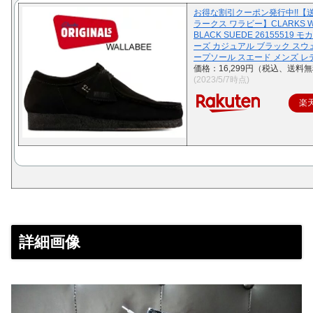
お得な割引クーポン発行中!!【
ラークス ワラビー】CLARKS W
BLACK SUEDE 26155519 
ーズ カジュアル ブラック スウ
ープソール スエード メンズ レ
価格：16,299円（税込、送料無
(2023/5/7時点)
楽
詳細画像