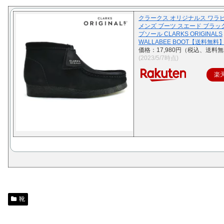
クラークス オリジナルス ワラ
メンズ ブーツ スエード ブラック
プソール CLARKS ORIGINALS
WALLABEE BOOT【送料無料
価格：17,980円（税込、送料無
(2023/5/7時点)
楽
靴