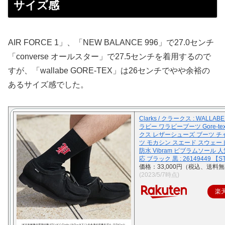
サイズ感
AIR FORCE 1」、「NEW BALANCE 996」で27.0センチ
「converse オールスター」で27.5センチを着用するので
すが、「wallabe GORE-TEX」は26センチでやや余裕の
あるサイズ感でした。
Clarks / クラークス : WALLABE
ラビー ワラビーブーツ Gore-te
クス レザーシューズ ブーツ 
ツ モカシン スエード スウェード
防水 Vibram ビブラムソール 
応 ブラック 黒 : 26149449 【S
価格：33,000円（税込、送料無
(2023/5/7時点)
楽