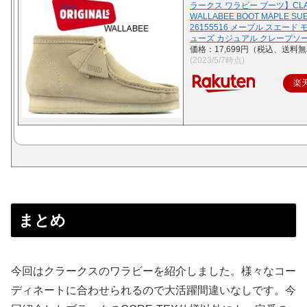
ラークス ワラビー ブーツ】CLA
WALLABEE BOOT MAPLE SU
26155516 メープル スエード 
ューズ カジュアル クレープソ
価格：17,699円（税込、送料無
(2023/5/7時点)
楽
まとめ
今回はクラークスのワラビーを紹介しました。様々なコー
ディネートに合わせられるので大活躍間違いなしです。今