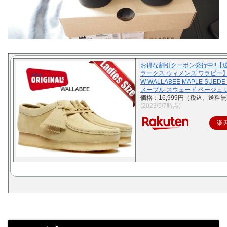
お得な割引クーポン発行中!!【
ラークス ウィメンズ ワラビー】
W WALLABEE MAPLE SUEDE 
メープル スウェード ベージュ
価格：16,999円（税込、送料無
(2023/5/7時点)
楽