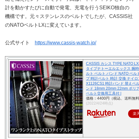
計を動かすたびに自動で発電、充電を行うSEIKO独自の
機構です。元々ステンレスのベルトでしたが、CASSIS社
のNATOベルトLXに変えています。
公式サイト
https://www.cassis-watch.jp/
CASSIS カシス TYPE NATO LX
タイプナトーエルエックス 腕時
ルト ベルト バンド NATO ベル
プ 時計ベルト 時計 交換 ナイロ
X1126CS1 時計バンド 替えベ
ンド 18mm 20mm 22mm ポ
ベルト交換用工具付 |
価格：4400円（税込、送料無料
(2022/4/24時点)
楽