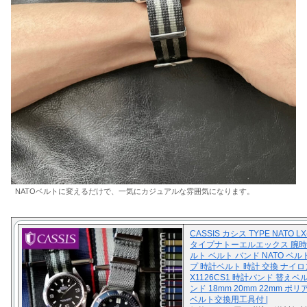
NATOベルトに変えるだけで、一気にカジュアルな雰囲気になります。
CASSIS カシス TYPE NATO LX
タイプナトーエルエックス 腕時
ルト ベルト バンド NATO ベル
プ 時計ベルト 時計 交換 ナイロ
X1126CS1 時計バンド 替えベ
ンド 18mm 20mm 22mm ポ
ベルト交換用工具付 |