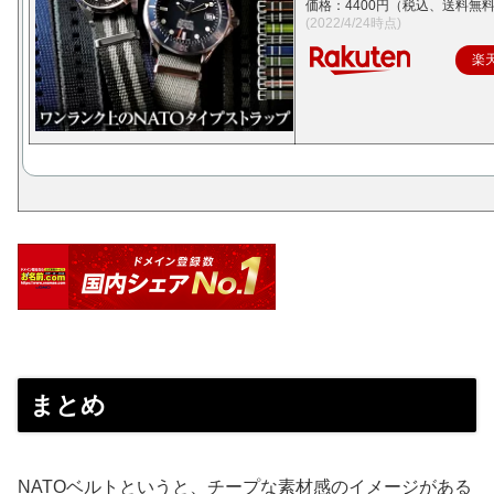
価格：4400円（税込、送料無料
(2022/4/24時点)
楽
まとめ
NATOベルトというと、チープな素材感のイメージがある